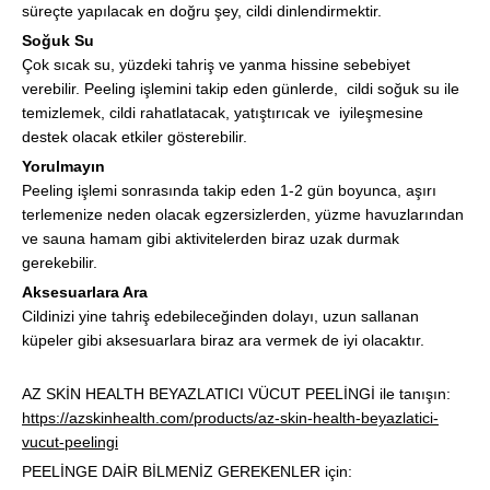
süreçte yapılacak en doğru şey, cildi dinlendirmektir.
Soğuk Su
Çok sıcak su, yüzdeki tahriş ve yanma hissine sebebiyet
verebilir. Peeling işlemini takip eden günlerde, cildi soğuk su ile
temizlemek, cildi rahatlatacak, yatıştırıcak ve iyileşmesine
destek olacak etkiler gösterebilir.
Yorulmayın
Peeling işlemi sonrasında takip eden 1-2 gün boyunca, aşırı
terlemenize neden olacak egzersizlerden, yüzme havuzlarından
ve sauna hamam gibi aktivitelerden biraz uzak durmak
gerekebilir.
Aksesuarlara Ara
Cildinizi yine tahriş edebileceğinden dolayı, uzun sallanan
küpeler gibi aksesuarlara biraz ara vermek de iyi olacaktır.
AZ SKİN HEALTH BEYAZLATICI VÜCUT PEELİNGİ ile tanışın:
https://azskinhealth.com/products/az-skin-health-beyazlatici-
vucut-peelingi
PEELİNGE DAİR BİLMENİZ GEREKENLER için: