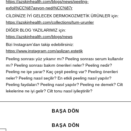
https://azskinhealth.com/blogs/news/peeling-
exfoli%CC%87asyon-nedi%CC%87r
CİLDİNİZE İYİ GELECEK DERMOKOZMETİK ÜRÜNLER için:
https://azskinhealth.com/collections/tum-urunler
DİĞER BLOG YAZILARIMIZ için:
https://azskinhealth.com/blogs/news
Bizi Instagram'dan takip edebilirsiniz:
https://www.instagram.com/aslizan.estetik
Peeling sonrası yüz yıkanır mı? Peeling sonrası serum kullanılır
mı? Peeling sonrası bakım önerileri neler? Peeling nedir?
Peeling ne işe yarar? Kaç çeşit peeling var? Peeling önerileri
neler? Peeling nasıl seçilir? En etkili peeling nasıl yapılır?
Peeling faydaları? Peeling nasıl yapılır? Peeling ne demek? Cilt
lekelerine ne iyi gelir? Cilt tonu nasıl iyileştirilir?
BAŞA DÖN
BAŞA DÖN