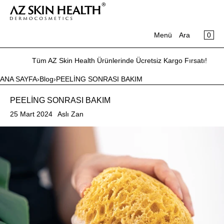
ARABA
İÇERIĞE ATLA
MENÜ
0
Menü
Ara
Sepetiniz boş
Kayıt
Tüm AZ Skin Health Ürünlerinde Ücretsiz Kargo Fırsatı!
Giriş Yap
ANA SAYFA
›
Blog
›
PEELİNG SONRASI BAKIM
Ana Sayfa
PEELİNG SONRASI BAKIM
Ürünler
25 Mart 2024
Aslı Zan
Hediye Kartı
Blog
İletişim