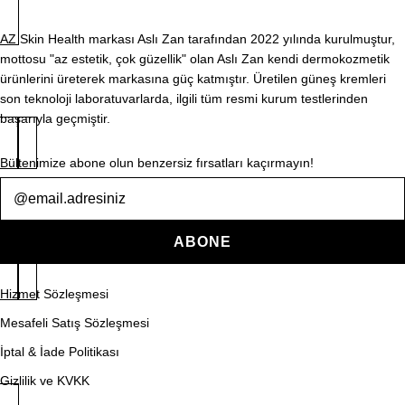
AZ Skin Health markası Aslı Zan tarafından 2022 yılında kurulmuştur,
mottosu "az estetik, çok güzellik" olan Aslı Zan kendi dermokozmetik
ürünlerini üreterek markasına güç katmıştır. Üretilen güneş kremleri
son teknoloji laboratuvarlarda, ilgili tüm resmi kurum testlerinden
başarıyla geçmiştir.
Bültenimize abone olun benzersiz fırsatları kaçırmayın!
Bülten
ABONE
Hizmet Sözleşmesi
Mesafeli Satış Sözleşmesi
İptal & İade Politikası
Gizlilik ve KVKK